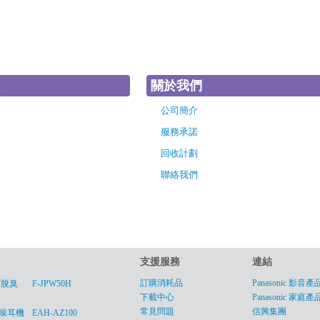
關於我們
公司簡介
服務承諾
回收計劃
聯絡我們
支援服務
連結
訂購消耗品
Panasonic 影音產
菌脫臭
F-JPW50H
下載中心
Panasonic 家庭產
常見問題
信興集團
線降噪耳機
EAH-AZ100