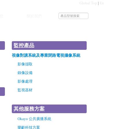
Global Top
|
En
息
關於我們
監控產品
視像對講系統及專業閉路電視攝像系統
影像擷取
錄像設備
影像處理
監視器材
其他服務方案
Okayo 公共廣播系統
樂齡科技方案